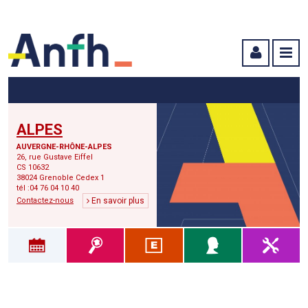
Menu principal
Menu secondaire
Contenu
ALPES
AUVERGNE-RHÔNE-ALPES
26, rue Gustave Eiffel
CS 10632
38024 Grenoble Cedex 1
tél :04 76 04 10 40
Contactez-nous
En savoir plus