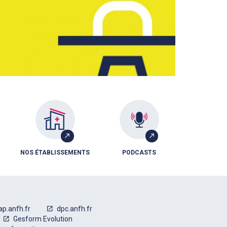
NOS ÉTABLISSEMENTS
PODCASTS
ap.anfh.fr
dpc.anfh.fr
Gesform Evolution