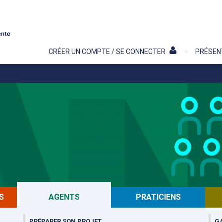
Contenu
CRÉER UN COMPTE / SE CONNECTER
PRÉSEN
S
AGENTS
PRATICIENS
PRÉPARER SON PROJET
G