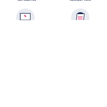
PLATEFORMES / OUTILS
RÈGLEMENTATION
VIDÉOS
NOS ÉTABLISSEMENTS
PODCASTS