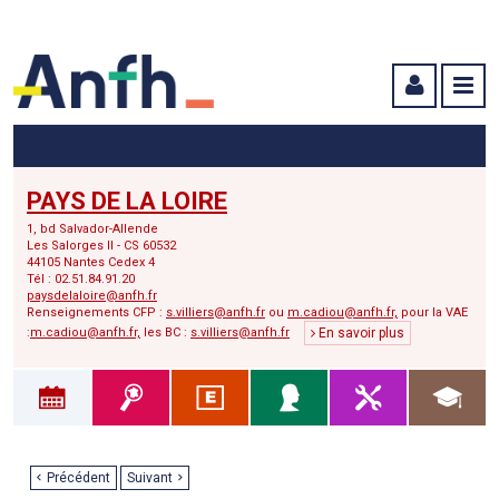
Menu principal
Menu secondaire
Contenu
PAYS DE LA LOIRE
1, bd Salvador-Allende
Les Salorges II - CS 60532
44105 Nantes Cedex 4
Tél : 02.51.84.91.20
paysdelaloire@anfh.fr
Renseignements CFP :
s.villiers@anfh.fr
ou
m.cadiou@anfh.fr,
pour la VAE
:
m.cadiou@anfh.fr,
les BC :
s.villiers@anfh.fr
En savoir plus
Précédent
Suivant