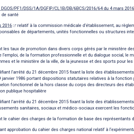
le n° DGOS/PF1/DSS/1A/DGFIP/CL1B/DB/6BCS/2016/64 du 4 mars 201
 de santé
s 2016
relatif à la commission médicale d'établissement, au règlem
sponsables de départements, unités fonctionnelles ou structures int
nt les taux de promotion dans divers corps gérés par le ministère des
de l'emploi, de la formation professionnelle et du dialogue social, le m
mmes et le ministère de la ville, de la jeunesse et des sports pour l
fiant l'arrêté du 21 décembre 2015 fixant la liste des établissement
u 9 janvier 1986 portant dispositions statutaires relatives à la fonction
chelon fonctionnel de la hors classe du corps des directeurs des éta
on publique hospitalière
fiant l'arrêté du 21 décembre 2015 fixant la liste des établissement
lissements sanitaires, sociaux et médico-sociaux exercent les foncti
nt le cahier des charges de la formation de base des représentants 
ant approbation du cahier des charges national relatif à l'expérimen