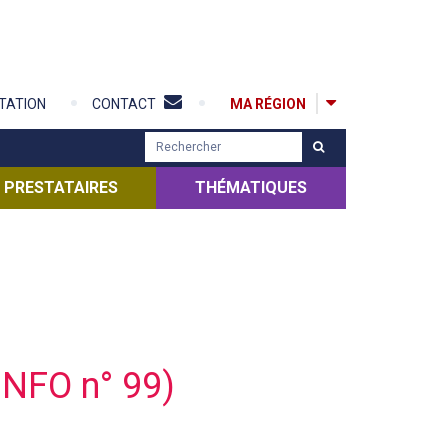
MA RÉGION
TATION
CONTACT
R
e
c
PRESTATAIRES
THÉMATIQUES
h
e
r
c
h
e
r
INFO n° 99)