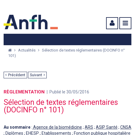
Menu principal
Menu secondaire
Contenu
Actualités
Sélection de textes réglementaires (DOCINFO n°
101)
Précédent
Suivant
RÈGLEMENTATION
Publié le 30/05/2016
Sélection de textes réglementaires
(DOCINFO n° 101)
Au sommaire
:
Agence de la biomédicine
;
ARS
;
ASIP Santé
;
CNSA
;
Diplômes
;
EHESP
;
Etablissements
;
Fonction publique hospitalière