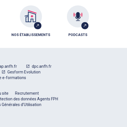
NOS ÉTABLISSEMENTS
PODCASTS
ap.anfh.fr
dpc.anfh.fr
Gesform Evolution
e e-formations
 site
Recrutement
tection des données Agents FPH
 Générales d’Utilisation