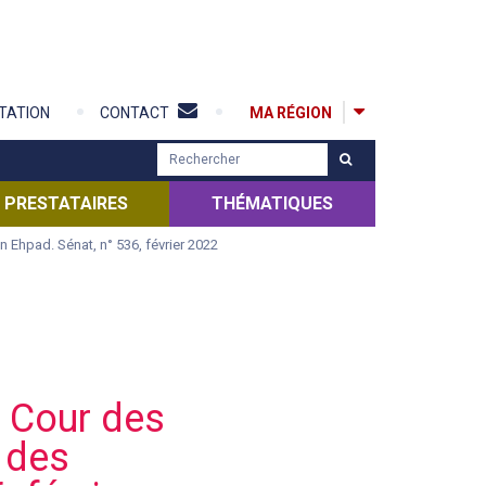
MA RÉGION
TATION
CONTACT
R
e
c
PRESTATAIRES
THÉMATIQUES
h
 Ehpad. Sénat, n° 536, février 2022
e
r
c
h
e
r
a Cour des
 des