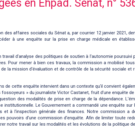
ées en Ehpad. Sénat, n° 536,
n des affaires sociales du Sénat a, par courrier 12 janvier 2021, d
éder à une enquête sur la prise en charge médicale en établi
n travail d'analyse des politiques de soutien à l'autonomie poursuivi
ées. Pour mener à bien ces travaux, la commission a mobilisé tous
 de la mission d'évaluation et de contrôle de la sécurité sociale et r
s de cette enquête intervient dans un contexte qu'il convient égalem
Les fossoyeurs » du journaliste Victor Castanet, fruit d'une enquête d
a question des modalités de prise en charge de la dépendance. L'ém
se institutionnelle. Le Gouvernement a commandé une enquête sur les
es et à l'inspection générale des finances. Notre commission a 
des pouvoirs d'une commission d'enquête. Afin de limiter toute re
rer notre travail sur les modalités et les évolutions de la politique 