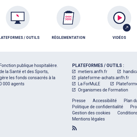
LATEFORMES / OUTILS
RÈGLEMENTATION
VIDÉOS
Fonction publique hospitalière.
PLATEFORMES / OUTILS :
de la Santé et des Sports,
metiers.anfh.fr
handic
 gère les fonds consacrés à la
plateforme-achats.anfh.fr
50 000 agents
La ForMuLE
Plateform
Organismes de Formation
Presse
Accessibilité
Plan du
Politique de confidentialité
Pro
Gestion des cookies
Conditions
Mentions légales