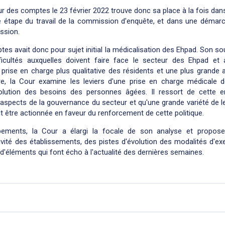
r des comptes le 23 février 2022 trouve donc sa place à la fois dans 
ière étape du travail de la commission d'enquête, et dans une démar
ssion.
es avait donc pour sujet initial la médicalisation des Ehpad. Son s
ifficultés auxquelles doivent faire face le secteur des Ehpad 
rise en charge plus qualitative des résidents et une plus grande at
e, la Cour examine les leviers d'une prise en charge médicale 
olution des besoins des personnes âgées. Il ressort de cette e
 aspects de la gouvernance du secteur et qu'une grande variété de lev
 être actionnée en faveur du renforcement de cette politique.
ppements, la Cour a élargi la focale de son analyse et propo
ivité des établissements, des pistes d'évolution des modalités d'exe
 d'éléments qui font écho à l'actualité des dernières semaines.