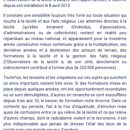
depuis son installation le 8 avril 2013.
Il constate une sensibilité toujours très forte sur toute situation qui
touche à la laïcité et aux faits religieux. Les atteintes directes à la
laïcité (qu’elles émanent d’individus, d’associations,
d’administrations ou de collectivités) restent en réalité peu
répandues au niveau national, et apparaissent pour la troisième
année consécutive mieux contenues grâce à la multiplication, ces
dernières années et à destination des acteurs de terrain, des
formations à la laïcité et à la gestion des faits religieux
(l’Observatoire de la laïcité a, de son côté, directement ou
indirectement contribué à former plus de 250.000 personnes).
Toutefois, les tensions et les crispations sur ces sujets qui suscitent
un émoi important, restent très vives. Si des formations mises en
place depuis quelques années, ont été opportunément reconduites
ou se sont démultipliées, d’autres en revanche se sont essoufflées
depuis trois ans. Or, le besoin de formation reste énorme. Dans ce
contexte qui persiste, fait à la fois d’inquiétude, d’émotion mais
aussi de confusions entre ce qui relève de la laïcité et ce qui relève
d’autres champs, dont le radicalisme violent et le terrorisme, il est
plus indispensable que jamais de dresser l’état des lieux de la
laïcité avec une grande rigueur d’analyse.