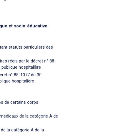
ique et socio-éducative
:
nt statuts particuliers des
res régis par le décret n° 88-
 publique hospitalière
écret n° 88-1077 du 30
lique hospitalière
res de certains corps
amédicaux de la catégorie A de
de la catégorie A de la