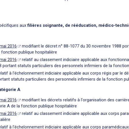
spécifiques aux
filières soignante, de rééducation, médico-techn
 mai 2016
modifiant le décret n° 88-1077 du 30 novembre 1988 porta
 fonction publique hospitalière
 mai 2016
relatif au classement indiciaire applicable aux fonctionnai
ortant statuts particuliers des personnels infirmiers de la fonction
latif à l'échelonnement indiciaire applicable aux corps régis par le d
ant statuts particuliers des personnels infirmiers de la fonction pub
atégorie A
 mai 2016
modifiant les décrets relatifs à l'organisation des carriè
ie A de la fonction publique hospitalière
 mai 2016
relatif au classement indiciaire applicable aux corps par
alière
latif à l'échelonnement indiciaire applicable aux corps paramédicaux 