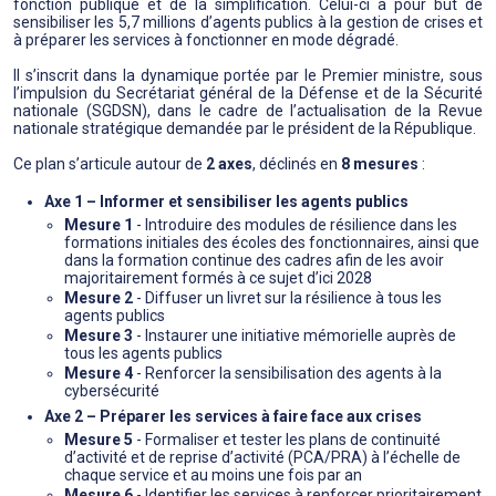
fonction publique et de la simplification. Celui-ci a pour but de
sensibiliser les 5,7 millions d’agents publics à la gestion de crises et
à préparer les services à fonctionner en mode dégradé.
Il s’inscrit dans la dynamique portée par le Premier ministre, sous
l’impulsion du Secrétariat général de la Défense et de la Sécurité
nationale (SGDSN), dans le cadre de l’actualisation de la Revue
nationale stratégique demandée par le président de la République.
Ce plan s’articule autour de
2 axes
, déclinés en
8 mesures
:
Axe 1 – Informer et sensibiliser les agents publics
Mesure 1
- Introduire des modules de résilience dans les
formations initiales des écoles des fonctionnaires, ainsi que
dans la formation continue des cadres afin de les avoir
majoritairement formés à ce sujet d’ici 2028
Mesure 2
- Diffuser un livret sur la résilience à tous les
agents publics
Mesure 3
- Instaurer une initiative mémorielle auprès de
tous les agents publics
Mesure 4
- Renforcer la sensibilisation des agents à la
cybersécurité
Axe 2 – Préparer les services à faire face aux crises
Mesure 5
- Formaliser et tester les plans de continuité
d’activité et de reprise d’activité (PCA/PRA) à l’échelle de
chaque service et au moins une fois par an
Mesure 6
- Identifier les services à renforcer prioritairement