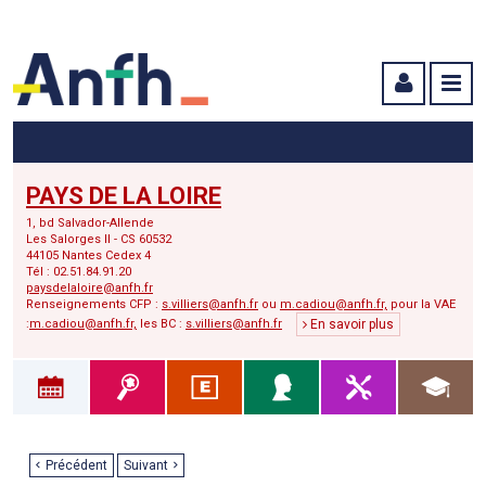
Menu principal
Menu secondaire
Contenu
PAYS DE LA LOIRE
1, bd Salvador-Allende
Les Salorges II - CS 60532
44105 Nantes Cedex 4
Tél : 02.51.84.91.20
paysdelaloire@anfh.fr
Renseignements CFP :
s.villiers@anfh.fr
ou
m.cadiou@anfh.fr,
pour la VAE
:
m.cadiou@anfh.fr,
les BC :
s.villiers@anfh.fr
En savoir plus
Précédent
Suivant