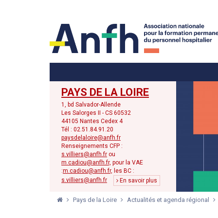
Menu principal
Menu secondaire
PAYS DE LA LOIRE
1, bd Salvador-Allende
Les Salorges II - CS 60532
44105 Nantes Cedex 4
Tél : 02.51.84.91.20
paysdelaloire@anfh.fr
Renseignements CFP :
s.villiers@anfh.fr
ou
m.cadiou@anfh.fr,
pour la VAE
:
m.cadiou@anfh.fr,
les BC :
s.villiers@anfh.fr
En savoir plus
Pays de la Loire
Actualités et agenda régional