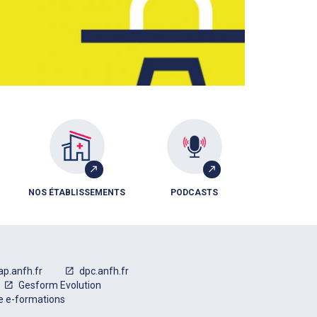
NOS ÉTABLISSEMENTS
PODCASTS
ap.anfh.fr
dpc.anfh.fr
Gesform Evolution
e e-formations