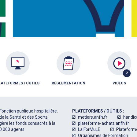
LATEFORMES / OUTILS
RÈGLEMENTATION
VIDÉOS
Fonction publique hospitalière.
PLATEFORMES / OUTILS :
de la Santé et des Sports,
metiers.anfh.fr
handic
 gère les fonds consacrés à la
plateforme-achats.anfh.fr
50 000 agents
La ForMuLE
Plateform
Organismes de Formation