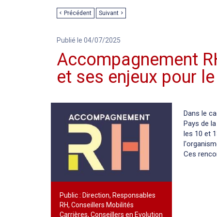
Précédent
Suivant
Publié le 04/07/2025
Accompagnement RH 
et ses enjeux pour le
Dans le ca
Pays de la
les 10 et 
l'organis
Ces rencon
Public : Direction, Responsables
RH, Conseillers Mobilités
Carrières, Conseillers en Evolution