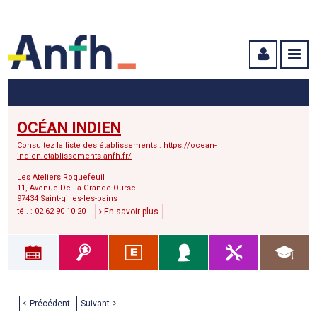
Menu principal
Menu secondaire
Contenu
OCÉAN INDIEN
Consultez la liste des établissements :
https://ocean-
indien.etablissements-anfh.fr/
Les Ateliers Roquefeuil
11, Avenue De La Grande Ourse
97434 Saint-gilles-les-bains
tél. : 02 62 90 10 20
En savoir plus
Précédent
Suivant