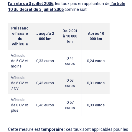
l'arrêté du 3 juillet 2006
, les taux pris en application de
l'article
10 du décret du 3 juillet 2006
comme suit :
Puissanc
De 2 001
e fiscale
Jusqu’à 2
Après 10
à 10 000
du
000 km
000 km
km
véhicule
Véhicule
0,41
de 5 CV et
0,33 euros
0,24 euros
euros
moins
Véhicule
0,53
de 6 CV et
0,42 euros
0,31 euros
euros
7 CV
Véhicule
0,57
de 8 CV et
0,46 euros
0,33 euros
euros
plus
Cette mesure est
temporaire
: ces taux sont applicables pour les