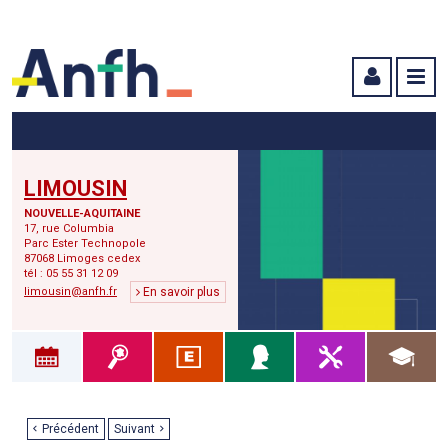
Menu principal
Menu secondaire
Contenu
LIMOUSIN
NOUVELLE-AQUITAINE
17, rue Columbia
Parc Ester Technopole
87068 Limoges cedex
tél : 05 55 31 12 09
limousin@anfh.fr
En savoir plus
Précédent
Suivant