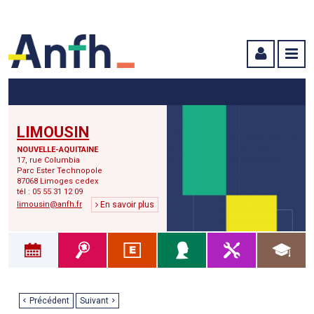
Menu principal
Menu secondaire
Contenu
LIMOUSIN
NOUVELLE-AQUITAINE
17, rue Columbia
Parc Ester Technopole
87068 Limoges cedex
tél : 05 55 31 12 09
limousin@anfh.fr
En savoir plus
Précédent
Suivant