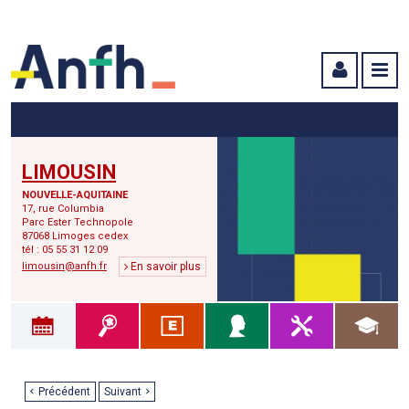
Menu principal
Menu secondaire
Contenu
LIMOUSIN
NOUVELLE-AQUITAINE
17, rue Columbia
Parc Ester Technopole
87068 Limoges cedex
tél : 05 55 31 12 09
limousin@anfh.fr
En savoir plus
Précédent
Suivant