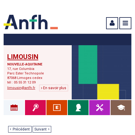
Menu principal
Menu secondaire
Contenu
LIMOUSIN
NOUVELLE-AQUITAINE
17, rue Columbia
Parc Ester Technopole
87068 Limoges cedex
tél : 05 55 31 12 09
limousin@anfh.fr
En savoir plus
Précédent
Suivant