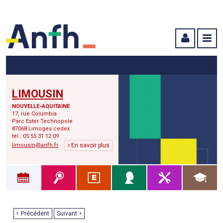
Menu principal
Menu secondaire
Contenu
LIMOUSIN
NOUVELLE-AQUITAINE
17, rue Columbia
Parc Ester Technopole
87068 Limoges cedex
tél : 05 55 31 12 09
limousin@anfh.fr
En savoir plus
Précédent
Suivant