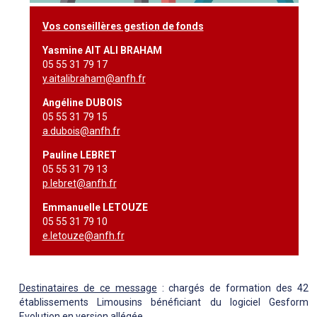
V
o
s conseillères gestion de fonds
Yasmine AIT ALI BRAHAM
05 55 31 79 17
y.aitalibraham@anfh.fr
Angéline DUBOIS
05 55 31 79 15
a.dubois@anfh.fr
Pauline LEBRET
05 55 31 79 13
p.lebret@anfh.fr
Emmanuelle LETOUZE
05 55 31 79 10
e.letouze@anfh.fr
Destinataires de ce message
: chargés de formation des 42
établissements Limousins bénéficiant du logiciel Gesform
Evolution en version allégée.