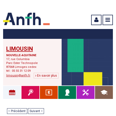
Menu principal
Menu secondaire
Contenu
LIMOUSIN
NOUVELLE-AQUITAINE
17, rue Columbia
Parc Ester Technopole
87068 Limoges cedex
tél : 05 55 31 12 09
limousin@anfh.fr
En savoir plus
Précédent
Suivant