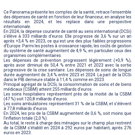
Ce Panorama présente les comptes de la santé, retrace l’ensemble
des dépenses de santé en fonction de leur financeur, en analyse les
résultats en 2024, et les replace dans une perspective
internationale.
En 2024, la dépense courante de santé au sens international (DCSi)
s’élève à 333 milliards d’euros. Elle progresse de 3,6 % sur un an
après +3,4 % en 2023, ce qui est une des plus faibles progressions
d’Europe. Parmi les postes à croissance rapide, les coûts de gestion
du système de santé augmentent de 4,9 %, en particulier ceux des
organismes complémentaires.
Les dépenses de prévention progressent légèrement (+0,9 %),
après avoir diminué de 50,4 % entre 2021 et 2023 avec la sortie
progressive de la crise sanitaire. Les dépenses de soins de longue
durée augmentent de 3,4 % entre 2023 et 2024. La part de la DCSi
dans le PIB demeure stable à 11,4 % comme en 2023.
Principal agrégat de la DCSi, la consommation de soins et de biens
médicaux (CSBM) atteint 255 milliards d’euros.
Les soins hospitaliers représentent près de la moitié de la CSBM
(47 %) soit 120,8 milliards d’euros.
Les soins ambulatoires représentent 31 % de la CSBM, et s’élèvent
à 77,8 milliards d’euros.
En 2024, les prix de la CSBM augmentent de 0,6 %, soit moins que
l’inflation totale (2,0 %).
Au total, le reste à charge des ménages sur le champ plus restreint
de la CSBM s’établit en 2024 à 292 euros par habitant, après 276
euros en 2023.