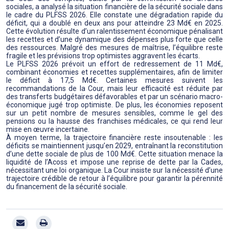
sociales, a analysé la situation financière de la sécurité sociale dans
le cadre du PLFSS 2026. Elle constate une dégradation rapide du
déficit, qui a doublé en deux ans pour atteindre 23 Md€ en 2025.
Cette évolution résulte d’un ralentissement économique pénalisant
les recettes et d’une dynamique des dépenses plus forte que celle
des ressources. Malgré des mesures de maîtrise, l’équilibre reste
fragile et les prévisions trop optimistes aggravent les écarts.
Le PLFSS 2026 prévoit un effort de redressement de 11 Md€,
combinant économies et recettes supplémentaires, afin de limiter
le déficit à 17,5 Md€. Certaines mesures suivent les
recommandations de la Cour, mais leur efficacité est réduite par
des transferts budgétaires défavorables et par un scénario macro-
économique jugé trop optimiste. De plus, les économies reposent
sur un petit nombre de mesures sensibles, comme le gel des
pensions ou la hausse des franchises médicales, ce qui rend leur
mise en œuvre incertaine.
À moyen terme, la trajectoire financière reste insoutenable : les
déficits se maintiennent jusqu’en 2029, entraînant la reconstitution
d’une dette sociale de plus de 100 Md€. Cette situation menace la
liquidité de l’Acoss et impose une reprise de dette par la Cades,
nécessitant une loi organique. La Cour insiste sur la nécessité d’une
trajectoire crédible de retour à l’équilibre pour garantir la pérennité
du financement de la sécurité sociale.