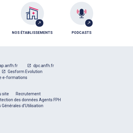
NOS ÉTABLISSEMENTS
PODCASTS
ap.anfh.fr
dpc.anfh.fr
Gesform Evolution
e e-formations
 site
Recrutement
tection des données Agents FPH
 Générales d’Utilisation