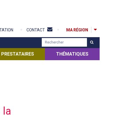
MA RÉGION
TATION
CONTACT
R
e
c
PRESTATAIRES
THÉMATIQUES
h
e
r
c
h
e
r
 la