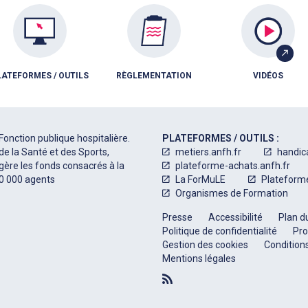
LATEFORMES / OUTILS
RÈGLEMENTATION
VIDÉOS
Fonction publique hospitalière.
PLATEFORMES / OUTILS :
de la Santé et des Sports,
metiers.anfh.fr
handic
 gère les fonds consacrés à la
plateforme-achats.anfh.fr
50 000 agents
La ForMuLE
Plateform
Organismes de Formation
Presse
Accessibilité
Plan du
Politique de confidentialité
Pro
Gestion des cookies
Conditions
Mentions légales