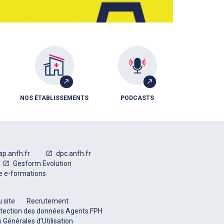
NOS ÉTABLISSEMENTS
PODCASTS
ap.anfh.fr
dpc.anfh.fr
Gesform Evolution
e e-formations
 site
Recrutement
tection des données Agents FPH
 Générales d’Utilisation