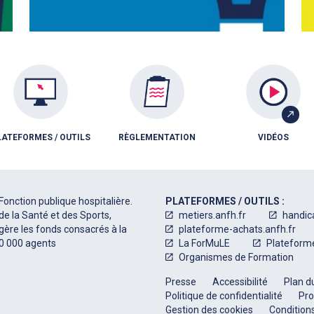
LATEFORMES / OUTILS
RÈGLEMENTATION
VIDÉOS
Fonction publique hospitalière.
PLATEFORMES / OUTILS :
de la Santé et des Sports,
metiers.anfh.fr
handic
 gère les fonds consacrés à la
plateforme-achats.anfh.fr
50 000 agents
La ForMuLE
Plateform
Organismes de Formation
Presse
Accessibilité
Plan du
Politique de confidentialité
Pro
Gestion des cookies
Conditions