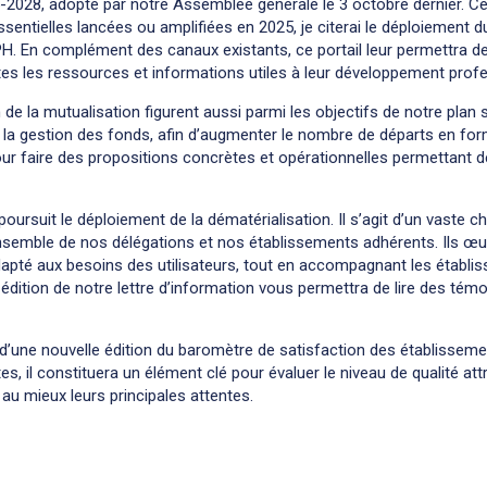
2028, adopté par notre Assemblée générale le 3 octobre dernier. Celui
sentielles lancées ou amplifiées en 2025, je citerai le déploiement d
PH. En complément des canaux existants, ce portail leur permettra de
utes les ressources et informations utiles à leur développement prof
n de la mutualisation figurent aussi parmi les objectifs de notre plan 
 de la gestion des fonds, afin d’augmenter le nombre de départs en fo
ur faire des propositions concrètes et opérationnelles permettant d
poursuit le déploiement de la dématérialisation. Il s’agit d’un vaste c
’ensemble de nos délégations et nos établissements adhérents. Ils 
apté aux besoins des utilisateurs, tout en accompagnant les établis
e édition de notre lettre d’information vous permettra de lire des té
 d’une nouvelle édition du baromètre de satisfaction des établissemen
, il constituera un élément clé pour évaluer le niveau de qualité at
r au mieux leurs principales attentes.