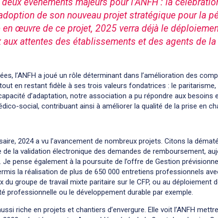
deux événements majeurs pour l’ANFH : la célébratio
l’adoption de son nouveau projet stratégique pour la 
en œuvre de ce projet, 2025 verra déjà le déploiemen
 aux attentes des établissements et des agents de la
ées, l’ANFH a joué un rôle déterminant dans l’amélioration des comp
ut en restant fidèle à ses trois valeurs fondatrices : le paritarisme, l
capacité d’adaptation, notre association a pu répondre aux besoins 
édico-social, contribuant ainsi à améliorer la qualité de la prise en c
saire, 2024 a vu l’avancement de nombreux projets. Citons la dématé
e de la validation électronique des demandes de remboursement, aujo
Je pense également à la poursuite de l’offre de Gestion prévisionne
mis la réalisation de plus de 650 000 entretiens professionnels av
 du groupe de travail mixte paritaire sur le CFP, ou au déploiement 
lité professionnelle ou le développement durable par exemple.
ussi riche en projets et chantiers d’envergure. Elle voit l’ANFH mettr