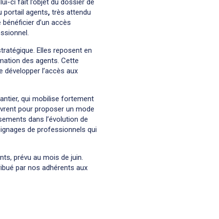
-ci fait l’objet du dossier de
u portail agents
,
très attendu
 bénéficier d’un accès
essionnel.
stratégique. Elles reposent en
rmation des agents. Cette
e développer l’accès aux
hantier, qui mobilise fortement
œuvrent pour proposer un mode
sements dans l’évolution de
moignages de professionnels qui
ts, prévu au mois de juin.
tribué par nos adhérents aux