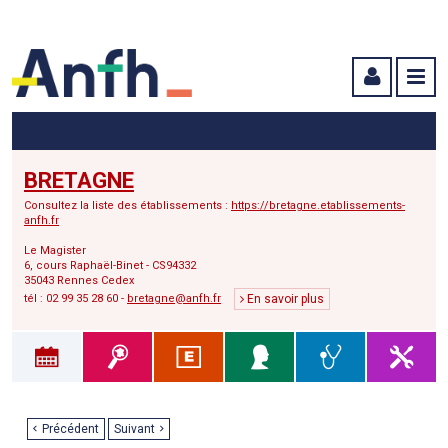
Menu principal
Menu secondaire
Contenu
BRETAGNE
Consultez la liste des établissements :
https://bretagne.etablissements-
anfh.fr
Le Magister
6, cours Raphaël-Binet - CS94332
35043 Rennes Cedex
tél : 02 99 35 28 60 -
bretagne@anfh.fr
En savoir plus
Précédent
Suivant