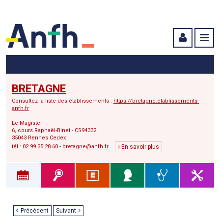
Menu principal
Menu secondaire
Contenu
BRETAGNE
Consultez la liste des établissements :
https://bretagne.etablissements-
anfh.fr
Le Magister
6, cours Raphaël-Binet - CS94332
35043 Rennes Cedex
tél : 02 99 35 28 60 -
bretagne@anfh.fr
En savoir plus
Précédent
Suivant