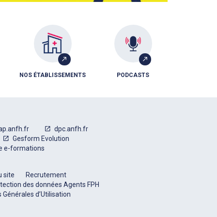
NOS ÉTABLISSEMENTS
PODCASTS
ap.anfh.fr
dpc.anfh.fr
Gesform Evolution
e e-formations
 site
Recrutement
tection des données Agents FPH
 Générales d’Utilisation