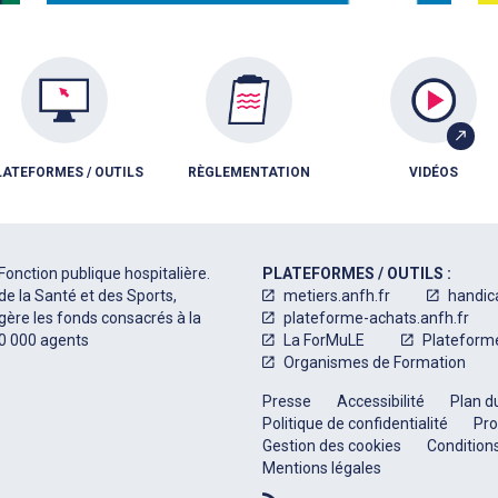
LATEFORMES / OUTILS
RÈGLEMENTATION
VIDÉOS
Fonction publique hospitalière.
PLATEFORMES / OUTILS :
de la Santé et des Sports,
metiers.anfh.fr
handic
 gère les fonds consacrés à la
plateforme-achats.anfh.fr
50 000 agents
La ForMuLE
Plateform
Organismes de Formation
Presse
Accessibilité
Plan du
Politique de confidentialité
Pro
Gestion des cookies
Conditions
Mentions légales