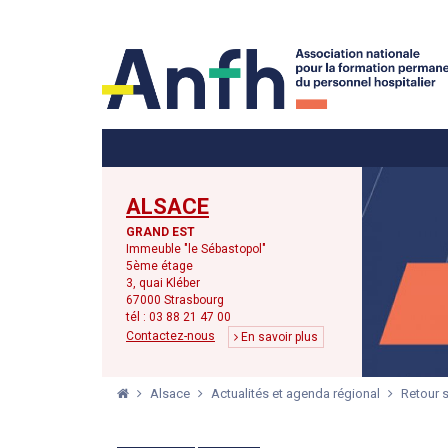
Menu principal
Menu secondaire
ALSACE
GRAND EST
Immeuble "le Sébastopol"
5ème étage
3, quai Kléber
67000 Strasbourg
tél : 03 88 21 47 00
Contactez-nous
En savoir plus
Alsace
Actualités et agenda régional
Retour s