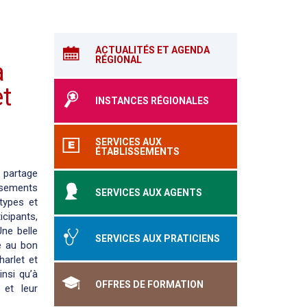
ACTUALITÉS ET AGENDA
RÉGIONAL
à
et
INSTANCES RÉGIONALES
SERVICES AUX
ÉTABLISSEMENTS
 partage
issements
SERVICES AUX AGENTS
types et
icipants,
Une belle
SERVICES AUX PRATICIENS
le au bon
arlet et
nsi qu’à
OFFRES DE FORMATION
 et leur