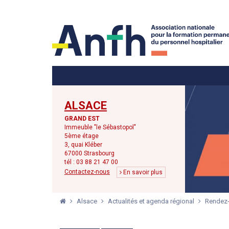
Menu principal
Menu secondaire
ALSACE
GRAND EST
Immeuble "le Sébastopol"
5ème étage
3, quai Kléber
67000 Strasbourg
tél : 03 88 21 47 00
Contactez-nous
En savoir plus
Alsace
Actualités et agenda régional
Rendez-