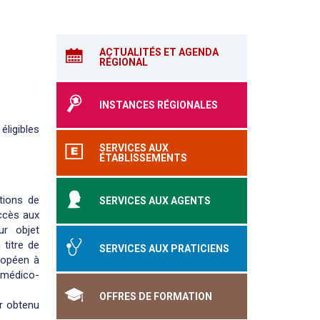
ACTUALITÉS ET AGENDA
RÉGIONAL
INSTANCES RÉGIONALES
éligibles
SERVICES AUX
ÉTABLISSEMENTS
tions de
SERVICES AUX AGENTS
accès aux
ur objet
 titre de
SERVICES AUX PRATICIENS
ropéen à
u médico-
OFFRES DE FORMATION
ir obtenu