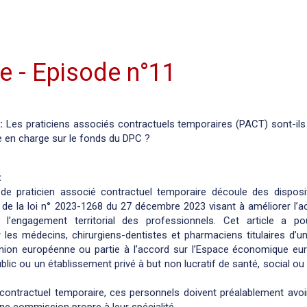
e - Episode n°11
:
Les praticiens associés contractuels temporaires (PACT) sont-ils 
e en charge sur le fonds du DPC ?
:
 de praticien associé contractuel temporaire découle des disposi
35 de la loi n° 2023-1268 du 27 décembre 2023 visant à améliorer l’
 l’engagement territorial des professionnels. Cet article a po
r les médecins, chirurgiens-dentistes et pharmaciens titulaires d’un
Union européenne ou partie à l’accord sur l’Espace économique eu
ic ou un établissement privé à but non lucratif de santé, social o
é contractuel temporaire, ces personnels doivent préalablement avo
une commission propre à leur spécialité.