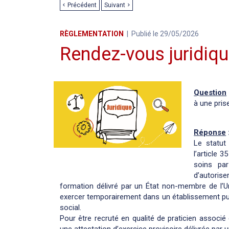
Précédent
Suivant
RÈGLEMENTATION
Publié le 29/05/2026
Rendez-vous juridiqu
Question
à une pris
Réponse
Le statut
l’article 
soins par
d’autorise
formation délivré par un État non-membre de l’
exercer temporairement dans un établissement publ
social.
Pour être recruté en qualité de praticien associ
une attestation d’exercice provisoire délivrée par 