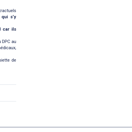
ractuels
 qui s’y
FH
car ils
au DPC au
édicaux,
siette de