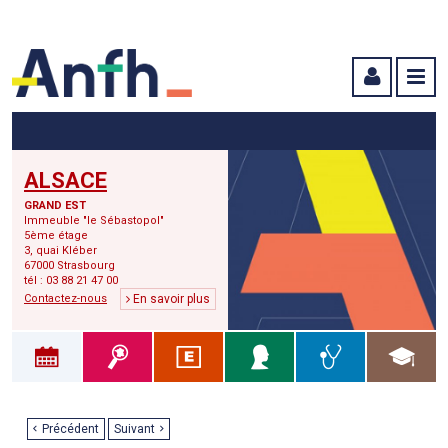
Menu principal
Menu secondaire
Contenu
ALSACE
GRAND EST
Immeuble "le Sébastopol"
5ème étage
3, quai Kléber
67000 Strasbourg
tél : 03 88 21 47 00
Contactez-nous
En savoir plus
Précédent
Suivant