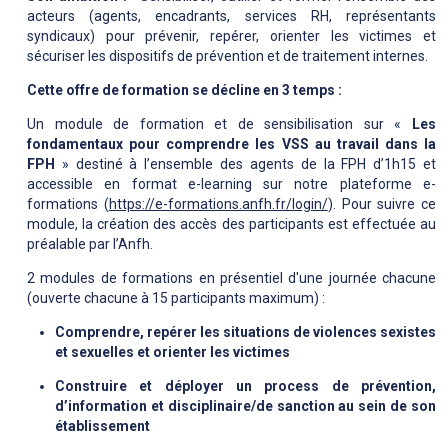
acteurs (agents, encadrants, services RH, repr
é
sentants
syndicaux) pour pr
é
venir, rep
é
rer, orienter les victimes et
s
é
curiser les dispositifs de pr
é
vention et de traitement internes.
Cette offre de formation se décline en 3 temps :
Un module de formation et de sensibilisation sur «
Les
fondamentaux pour comprendre les VSS au travail dans la
FPH
» destiné à l’ensemble des agents de la FPH d’1h15 et
accessible en format e-learning sur notre plateforme e-
formations (
https://e-formations.anfh.fr/login/
). Pour suivre ce
module, la création des accès des participants est effectuée au
préalable par l’Anfh.
2 modules de formations en présentiel d'une journée chacune
(ouverte chacune à 15 participants maximum) :
Comprendre, repérer les situations de violences sexistes
et sexuelles et orienter les victimes
Construire et déployer un process de prévention,
d’information et disciplinaire/de sanction au sein de son
établissement