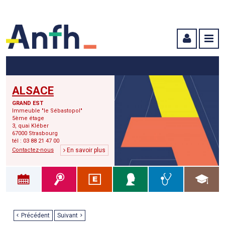
Menu principal
Menu secondaire
Contenu
ALSACE
GRAND EST
Immeuble "le Sébastopol"
5ème étage
3, quai Kléber
67000 Strasbourg
tél : 03 88 21 47 00
Contactez-nous
En savoir plus
Précédent
Suivant