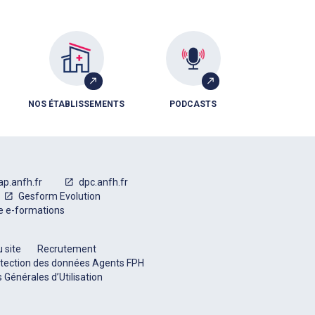
NOS ÉTABLISSEMENTS
PODCASTS
ap.anfh.fr
dpc.anfh.fr
Gesform Evolution
e e-formations
 site
Recrutement
tection des données Agents FPH
 Générales d’Utilisation