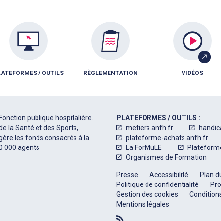
LATEFORMES / OUTILS
RÈGLEMENTATION
VIDÉOS
Fonction publique hospitalière.
PLATEFORMES / OUTILS :
de la Santé et des Sports,
metiers.anfh.fr
handic
 gère les fonds consacrés à la
plateforme-achats.anfh.fr
50 000 agents
La ForMuLE
Plateform
Organismes de Formation
Presse
Accessibilité
Plan du
Politique de confidentialité
Pro
Gestion des cookies
Conditions
Mentions légales