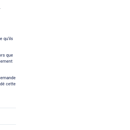
.
 qu’ils
ors que
ncement
 demande
idé cette