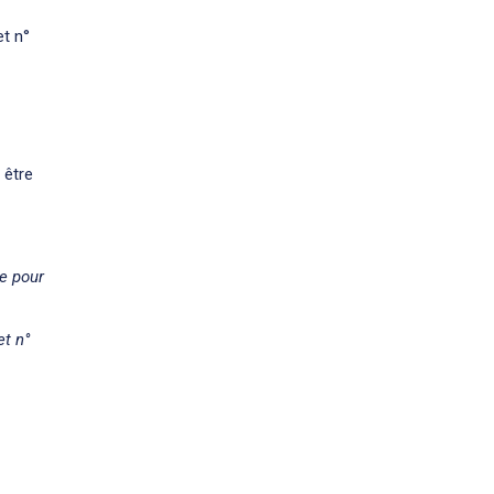
et n°
 être
ge pour
et n°