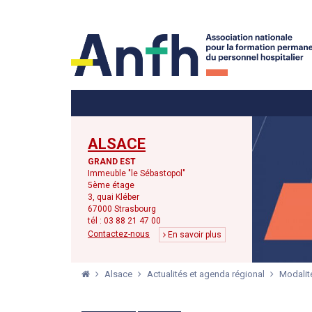
Menu principal
Menu secondaire
ALSACE
GRAND EST
Immeuble "le Sébastopol"
5ème étage
3, quai Kléber
67000 Strasbourg
tél : 03 88 21 47 00
Contactez-nous
En savoir plus
Alsace
Actualités et agenda régional
Modalit