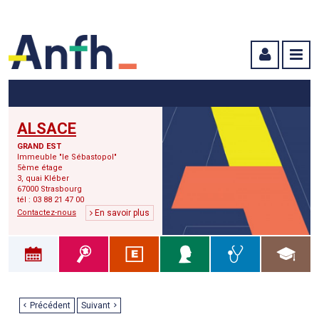
Menu principal
Menu secondaire
Contenu
ALSACE
GRAND EST
Immeuble "le Sébastopol"
5ème étage
3, quai Kléber
67000 Strasbourg
tél : 03 88 21 47 00
Contactez-nous
En savoir plus
Précédent
Suivant