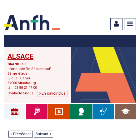
Menu principal
Menu secondaire
Contenu
ALSACE
GRAND EST
Immeuble "le Sébastopol"
5ème étage
3, quai Kléber
67000 Strasbourg
tél : 03 88 21 47 00
Contactez-nous
En savoir plus
Précédent
Suivant