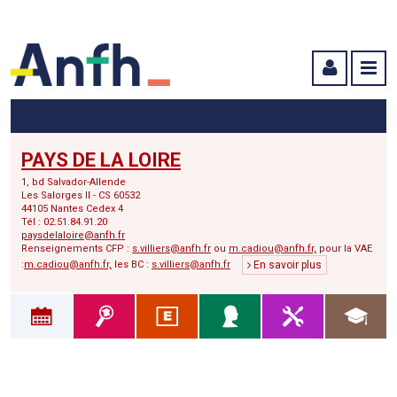
Menu principal
Menu secondaire
Contenu
PAYS DE LA LOIRE
1, bd Salvador-Allende
Les Salorges II - CS 60532
44105 Nantes Cedex 4
Tél : 02.51.84.91.20
paysdelaloire@anfh.fr
Renseignements CFP :
s.villiers@anfh.fr
ou
m.cadiou@anfh.fr,
pour la VAE
:
m.cadiou@anfh.fr,
les BC :
s.villiers@anfh.fr
En savoir plus