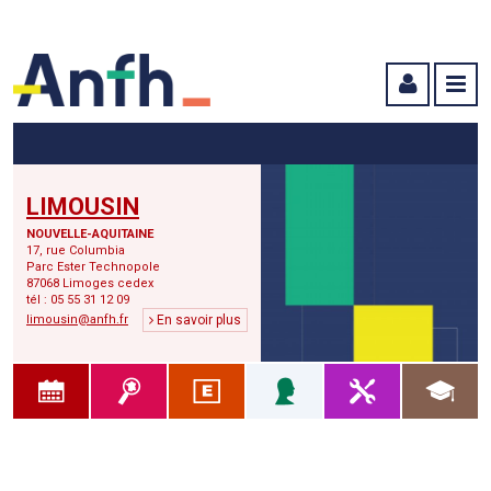
Menu principal
Menu secondaire
Contenu
LIMOUSIN
NOUVELLE-AQUITAINE
17, rue Columbia
Parc Ester Technopole
87068 Limoges cedex
tél : 05 55 31 12 09
limousin@anfh.fr
En savoir plus