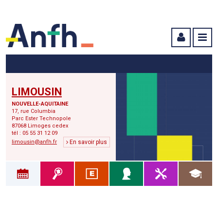
Menu principal
Menu secondaire
Contenu
LIMOUSIN
NOUVELLE-AQUITAINE
17, rue Columbia
Parc Ester Technopole
87068 Limoges cedex
tél : 05 55 31 12 09
limousin@anfh.fr
En savoir plus