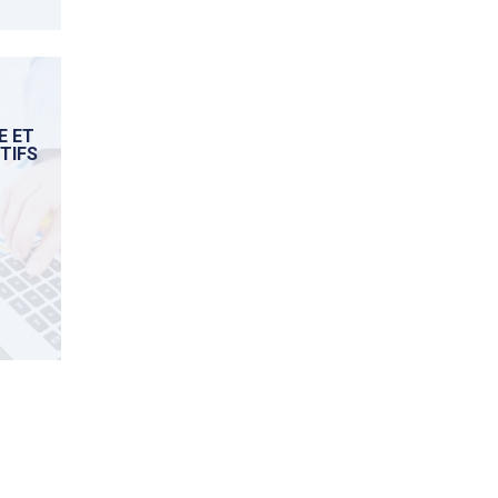
E ET
CTIFS