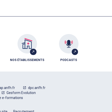
NOS ÉTABLISSEMENTS
PODCASTS
ap.anfh.fr
dpc.anfh.fr
Gesform Evolution
e e-formations
 site
Recrutement