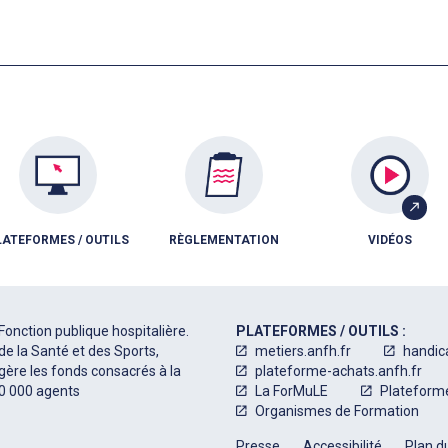
LATEFORMES / OUTILS
RÈGLEMENTATION
VIDÉOS
Fonction publique hospitalière.
PLATEFORMES / OUTILS :
de la Santé et des Sports,
metiers.anfh.fr
handic
 gère les fonds consacrés à la
plateforme-achats.anfh.fr
50 000 agents
La ForMuLE
Plateform
Organismes de Formation
Presse
Accessibilité
Plan du