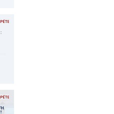
MPÉTENCES
:
MPÉTENCES
FH
!