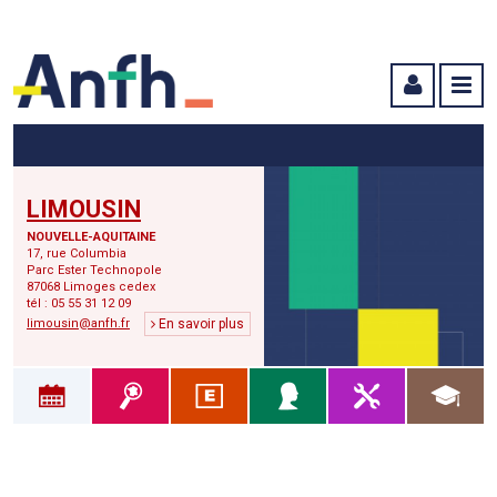
Menu principal
Menu secondaire
Contenu
LIMOUSIN
NOUVELLE-AQUITAINE
17, rue Columbia
Parc Ester Technopole
87068 Limoges cedex
tél : 05 55 31 12 09
limousin@anfh.fr
En savoir plus