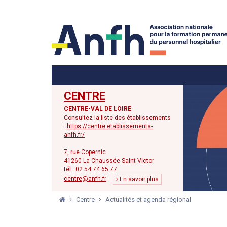
Menu principal
Menu secondaire
CENTRE
CENTRE-VAL DE LOIRE
Consultez la liste des établissements
:
https://centre.etablissements-
anfh.fr/
7, rue Copernic
41260 La Chaussée-Saint-Victor
tél : 02 54 74 65 77
centre@anfh.fr
En savoir plus
Centre
Actualités et agenda régional