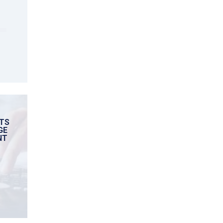
ITS
GE
NT