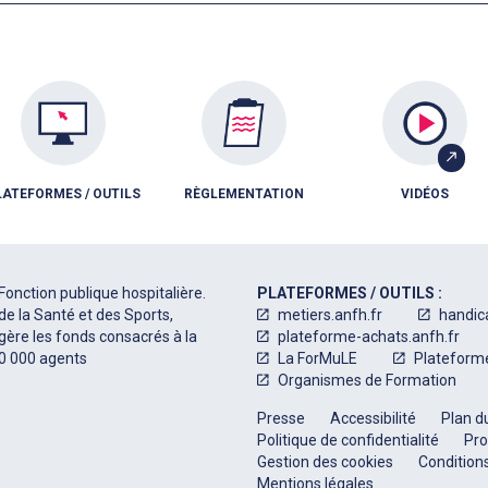
LATEFORMES / OUTILS
RÈGLEMENTATION
VIDÉOS
Fonction publique hospitalière.
PLATEFORMES / OUTILS :
de la Santé et des Sports,
metiers.anfh.fr
handic
 gère les fonds consacrés à la
plateforme-achats.anfh.fr
50 000 agents
La ForMuLE
Plateform
Organismes de Formation
Presse
Accessibilité
Plan du
Politique de confidentialité
Pro
Gestion des cookies
Conditions
Mentions légales