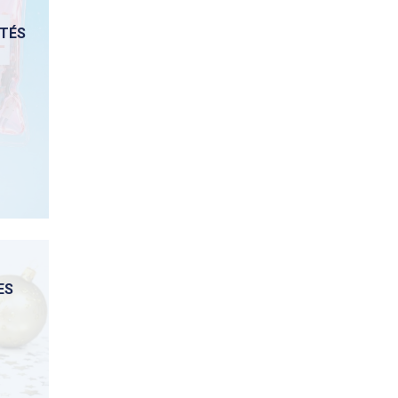
ÔTÉS
ES