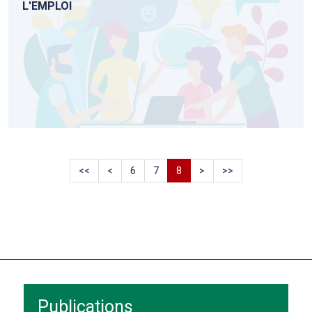
L'EMPLOI
<<
<
6
7
8
>
>>
Publications