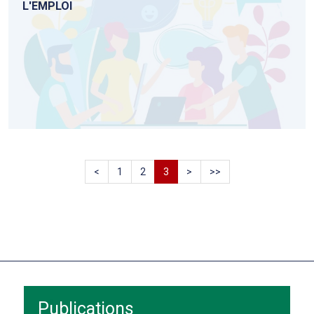
L'EMPLOI
<
1
2
3
>
>>
Publications