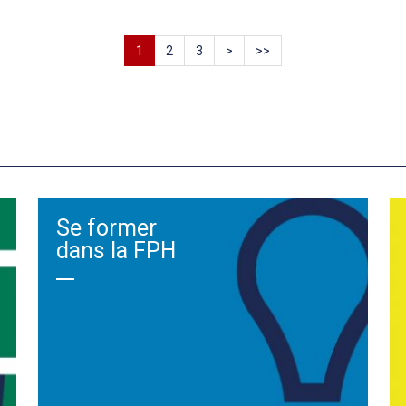
1
2
3
>
>>
Se former
dans la FPH