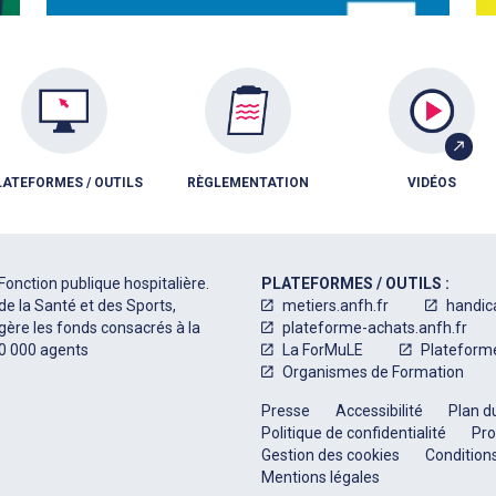
LATEFORMES / OUTILS
RÈGLEMENTATION
VIDÉOS
Fonction publique hospitalière.
PLATEFORMES / OUTILS :
de la Santé et des Sports,
metiers.anfh.fr
handic
 gère les fonds consacrés à la
plateforme-achats.anfh.fr
50 000 agents
La ForMuLE
Plateform
Organismes de Formation
Presse
Accessibilité
Plan du
Politique de confidentialité
Pro
Gestion des cookies
Conditions
Mentions légales