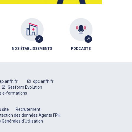
NOS ÉTABLISSEMENTS
PODCASTS
ap.anfh.fr
dpc.anfh.fr
Gesform Evolution
e e-formations
 site
Recrutement
tection des données Agents FPH
 Générales d’Utilisation