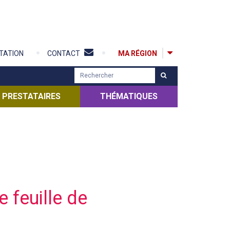
MA RÉGION
TATION
CONTACT
R
e
c
PRESTATAIRES
THÉMATIQUES
h
e
r
c
h
e
r
e feuille de