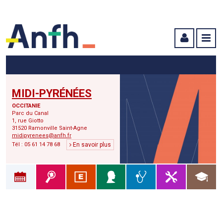
Menu principal
Menu secondaire
Contenu
MIDI-PYRÉNÉES
OCCITANIE
Parc du Canal
1, rue Giotto
31520 Ramonville Saint-Agne
midipyrenees@anfh.fr
Tél : 05 61 14 78 68
En savoir plus