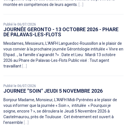
montée en compétences de leurs agents.
[...]
Publié le 06/07/2026
JOURNÉE GERONTO - 13 OCTOBRE 2026 - PHARE
DE PALAVAS-LES-FLOTS
Mesdames, Messieurs, L’ANFH Languedoc-Roussillon a le plaisir de
vous convier à la prochaine journée Gérontologie intitulée « Vivre en
Ehpad…, la famille s’agrandit ?» . Date et Lieu : Mardi 13 octobre
2026 au Phare de Palavas-Les-Flots Public visé : Tout agent
travaillant
[...]
Publié le 06/07/2026
JOURNEE "SOIN" JEUDI 5 NOVEMBRE 2026
Bonjour Madame, Monsieur, L’ANFH Midi-Pyrénées a le plaisir de
vous informer que la journée « Soin », intitulée « Pourquoi je
soigne, encore ? », se déroulera le Jeudi 5 Novembre 2026 à
Castelmaurou, près de Toulouse . Cet évènement est ouvert à
l’ensemble
[...]