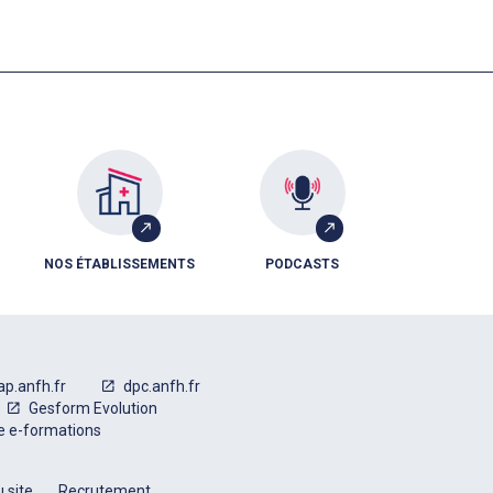
NOS ÉTABLISSEMENTS
PODCASTS
ap.anfh.fr
dpc.anfh.fr
Gesform Evolution
e e-formations
 site
Recrutement