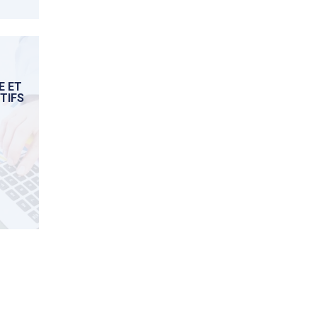
E ET
CTIFS