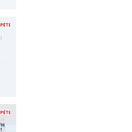
MPÉTENCES
:
MPÉTENCES
FH
!