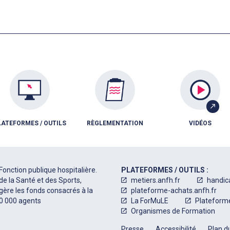
LATEFORMES / OUTILS
RÈGLEMENTATION
VIDÉOS
Fonction publique hospitalière.
PLATEFORMES / OUTILS :
de la Santé et des Sports,
metiers.anfh.fr
handic
 gère les fonds consacrés à la
plateforme-achats.anfh.fr
50 000 agents
La ForMuLE
Plateform
Organismes de Formation
Presse
Accessibilité
Plan du