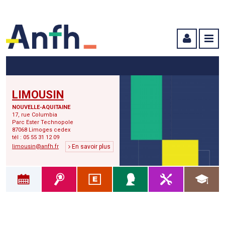
Menu principal
Menu secondaire
Contenu
LIMOUSIN
NOUVELLE-AQUITAINE
17, rue Columbia
Parc Ester Technopole
87068 Limoges cedex
tél : 05 55 31 12 09
limousin@anfh.fr
En savoir plus