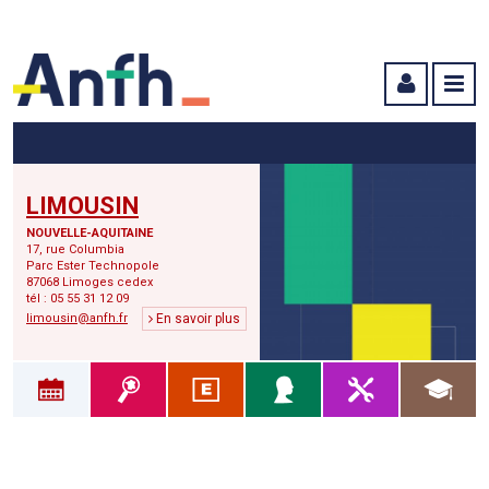
Menu principal
Menu secondaire
Contenu
LIMOUSIN
NOUVELLE-AQUITAINE
17, rue Columbia
Parc Ester Technopole
87068 Limoges cedex
tél : 05 55 31 12 09
limousin@anfh.fr
En savoir plus