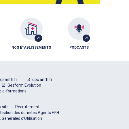
NOS ÉTABLISSEMENTS
PODCASTS
ap.anfh.fr
dpc.anfh.fr
Gesform Evolution
e e-formations
 site
Recrutement
tection des données Agents FPH
 Générales d’Utilisation