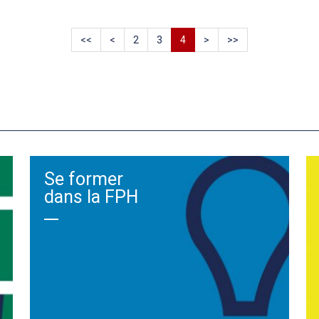
<<
<
2
3
4
>
>>
Se former
dans la FPH