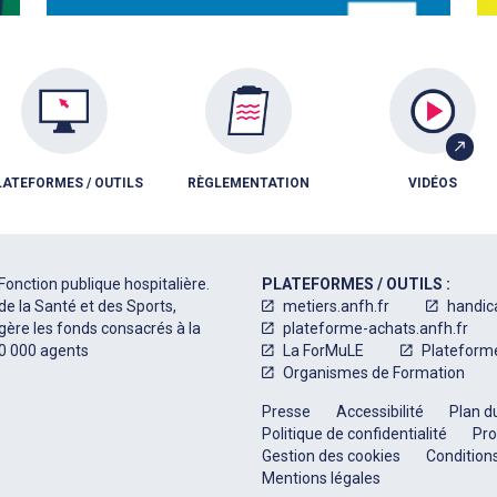
LATEFORMES / OUTILS
RÈGLEMENTATION
VIDÉOS
Fonction publique hospitalière.
PLATEFORMES / OUTILS :
de la Santé et des Sports,
metiers.anfh.fr
handic
 gère les fonds consacrés à la
plateforme-achats.anfh.fr
50 000 agents
La ForMuLE
Plateform
Organismes de Formation
Presse
Accessibilité
Plan du
Politique de confidentialité
Pro
Gestion des cookies
Conditions
Mentions légales