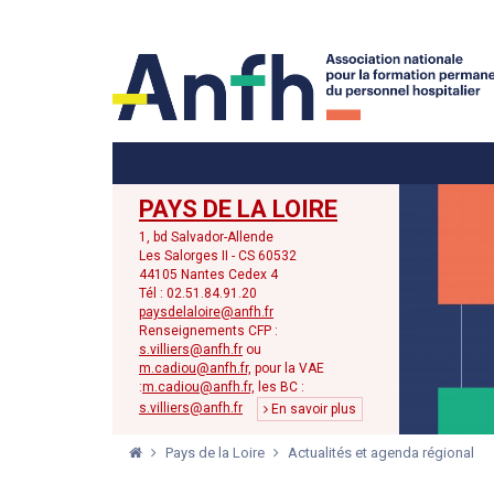
Menu principal
Menu secondaire
PAYS DE LA LOIRE
1, bd Salvador-Allende
Les Salorges II - CS 60532
44105 Nantes Cedex 4
Tél : 02.51.84.91.20
paysdelaloire@anfh.fr
Renseignements CFP :
s.villiers@anfh.fr
ou
m.cadiou@anfh.fr,
pour la VAE
:
m.cadiou@anfh.fr,
les BC :
s.villiers@anfh.fr
En savoir plus
Pays de la Loire
Actualités et agenda régional